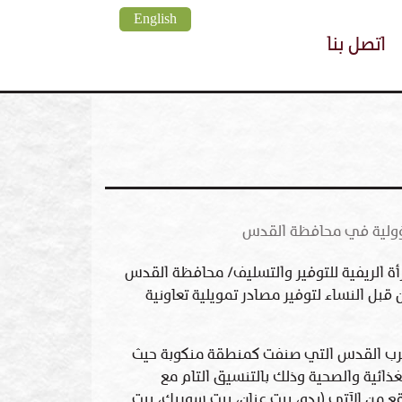
English
اتصل بنا
مسؤولية في محافظة القدس
رأة الريفية للتوفير والتسليف/ محافظة القدس
٢٠، حيث أُنشأت مبادرة من قبل النساء لتوفير مصادر تمويلية تعاونية
رب القدس التي صنفت كمنطقة منكوبة حيث
العديد من الطرود الغذائية والصحية وذلك بالتنسيق التام مع
ع من الآتي (بدو، بيت عنان، بيت سوريك، بيت