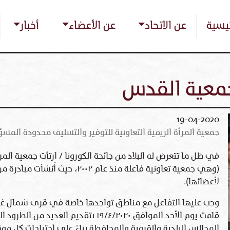
تجاوز
Main nav
إلى
ئيسية
عن الاتحاد
عن الأعضاء
أخبار
المحتوى
الرئيسي
 جمعية القدس
19-04-2020
جمعية المرأة الريفية التعاونية للتوفير والتسليف محدودة ال
في ظل ما تتعرض له البلاد من جائحة الكورونا / ارتأت جمعية الم
(وهي جمعية تعاونية فاعلة منذ عام ٠٢
لأعضائها).
وجب عليها التفاعل مع مناطق تواجدها خاصة في قرى شمال غ
قامت يوم الأحد الموافق ١٩/٤/٢٠٢٠ بتقديم 
المجالس البلدية والقروية والمحافظة بناءً على احتياجات كل موق