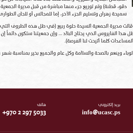
دقو، قطنة) وتم توزيع جزء منها مباشرة من قبل مديرة الجمعية 
سميحة زهران وتسليم الجزء الآخر، إما للمجالس أو للجان الطوار
.قالت مديرة الجمعية السيدة حلوة ربيع (في ظل هذه الظروف التي يم
 الفايروس الذي يجتاح البلاد ... وإن جمعيتنا ستكون دائماً إن 
مساعدات كلما أتيحت لنا الفرصة).
الوباء وينعم بالصحة والسلامة وكل عام والجميع بخير بمناسبة شهر رم
بريد إلكتروني
هاتف
+970 2 297 5033
info@ucasc.ps