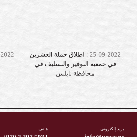
25-09-2022
:
اطلاق حملة العشرين
-2022
في جمعية التوفير والتسليف في
محافظة نابلس
بريد إلكتروني
هاتف
+970 2 297 5033
info@ucasc.ps